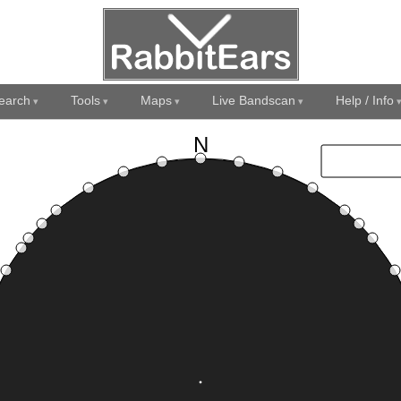
earch
Tools
Maps
Live Bandscan
Help / Info