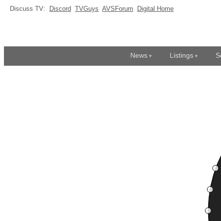
Discuss TV:
Discord
TVGuys
AVSForum
Digital Home
News
Listings
S